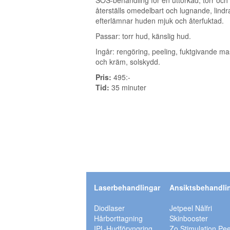
SOS-behandling för en uttorkad, torr och
återställs omedelbart och lugnande, lind
efterlämnar huden mjuk och återfuktad.
Passar: torr hud, känslig hud.
Ingår: rengöring, peeling, fuktgivande
och kräm, solskydd.
Pris:
495:-
Tid:
35 minuter
Laserbehandlingar
Ansiktsbehandli
Diodlaser
Jetpeel Nålfri
Hårborttagning
Skinbooster
IPL-Hudföryngring
Zo Stimulation Pee