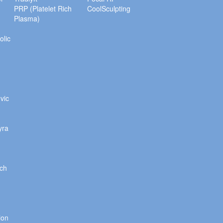
PRP (Platelet Rich
CoolSculpting
Plasma)
olic
vic
,
yra
ch
ion