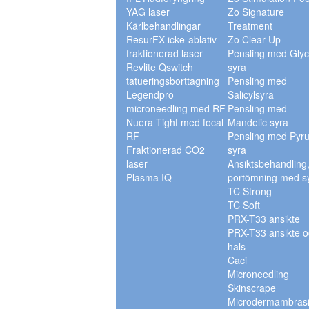
YAG laser
Zo Signature
Kärlbehandlingar
Treatment
ResurFX icke-ablativ
Zo Clear Up
fraktionerad laser
Pensling med Glyc
Revlite Qswitch
syra
tatueringsborttagning
Pensling med
Legendpro
Salicylsyra
microneedling med RF
Pensling med
Nuera Tight med focal
Mandelic syra
RF
Pensling med Pyru
Fraktionerad CO2
syra
laser
Ansiktsbehandling
Plasma IQ
portömning med s
TC Strong
TC Soft
PRX-T33 ansikte
PRX-T33 ansikte o
hals
Caci
Microneedling
Skinscrape
Microdermambras