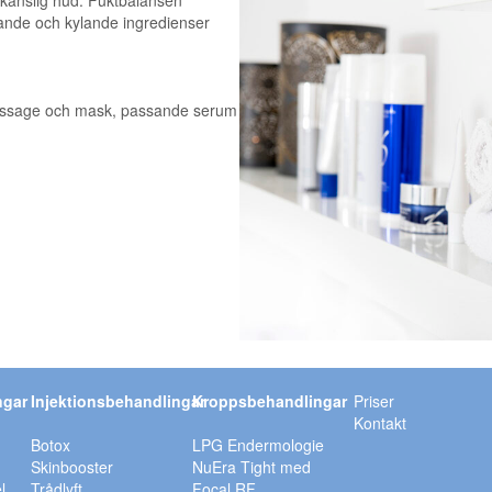
 känslig hud. Fuktbalansen
rande och kylande ingredienser
 massage och mask, passande serum
ngar
Injektionsbehandlingar
Kroppsbehandlingar
Priser
Kontakt
Botox
LPG Endermologie
Skinbooster
NuEra Tight med
l
Trådlyft
Focal RF