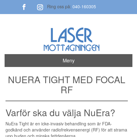
Ring oss på:
040-160305
Meny
NUERA TIGHT MED FOCAL
RF
Varför ska du välja NuEra?
NuEra Tight är en icke-invasiv behandling som är FDA-
godkänd och använder radiofrekvensenergi (RF) för att strama
upp huden och minska fettdepåerna.