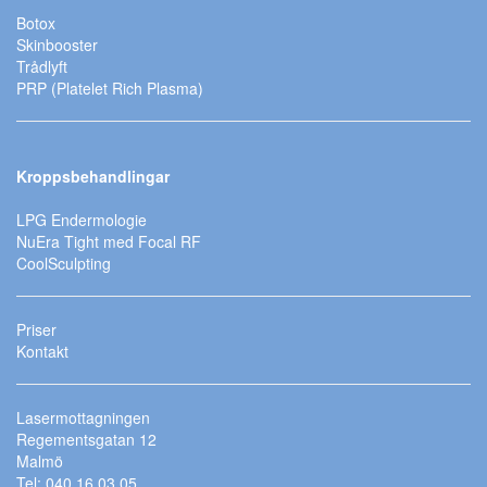
Botox
Skinbooster
Trådlyft
PRP (Platelet Rich Plasma)
Kroppsbehandlingar
LPG Endermologie
NuEra Tight med Focal RF
CoolSculpting
Priser
Kontakt
Lasermottagningen
Regementsgatan 12
Malmö
Tel: 040 16 03 05