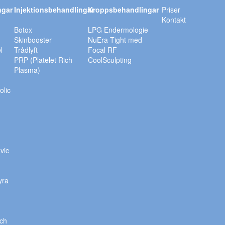
ngar
Injektionsbehandlingar
Kroppsbehandlingar
Priser
Kontakt
Botox
LPG Endermologie
Skinbooster
NuEra Tight med
l
Trådlyft
Focal RF
PRP (Platelet Rich
CoolSculpting
Plasma)
olic
vic
,
yra
ch