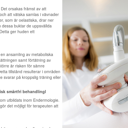
 Det orsakas främst av att
e och att vätska samlas i vävnader
, som är oelastiska, drar ner
 dessa buktar de uppsvällda
 Detta ger huden ett
ll en ansamling av metaboliska
ttningen samt förtätning av
större är risken för sämre
etta tillstånd resulterar i områden
e svarar på kroppslig träning eller
isk smärtfri behandlingl
om utbildats inom Endermologie.
r det möjligt för terapeuten att