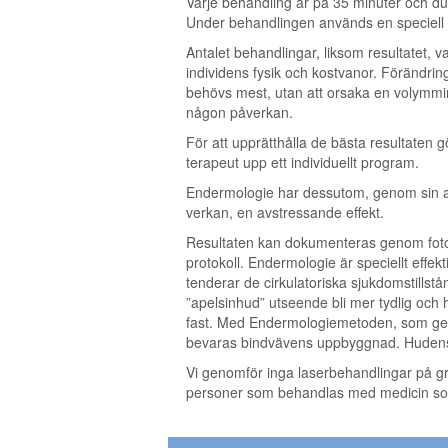
Varje behandling är på 35 minuter och d
Under behandlingen används en speciell
Antalet behandlingar, liksom resultatet, 
individens fysik och kostvanor. Förändri
behövs mest, utan att orsaka en volymmi
någon påverkan.
För att upprätthålla de bästa resultaten 
terapeut upp ett individuellt program.
Endermologie har dessutom, genom sin 
verkan, en avstressande effekt.
Resultaten kan dokumenteras genom foto
protokoll. Endermologie är speciellt effek
tenderar de cirkulatoriska sjukdomstillstån
”apelsinhud” utseende bli mer tydlig och 
fast. Med Endermologiemetoden, som ger 
bevaras bindvävens uppbyggnad. Hudens 
Vi genomför inga laserbehandlingar på g
personer som behandlas med medicin som