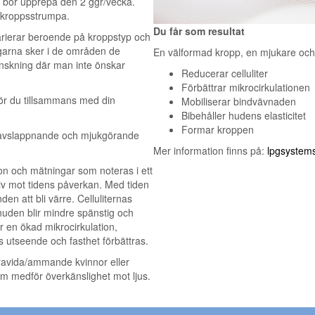
u bör upprepa den 2 ggr/vecka.
 kroppsstrumpa.
Du får som resultat
varierar beroende på kroppstyp och
ngarna sker i de områden de
En välformad kropp, en mjukare och
nskning där man inte önskar
Reducerar celluliter
Förbättrar mikrocirkulationen
gör du tillsammans med din
Mobiliserar bindvävnaden
Bibehåller hudens elasticitet
Formar kroppen
avslappnande och mjukgörande
Mer information finns på:
lpgsystem
n och mätningar som noteras i ett
tiv mot tidens påverkan. Med tiden
den att bli värre. Celluliternas
huden blir mindre spänstig och
en ökad mikrocirkulation,
utseende och fasthet förbättras.
ravida/ammande kvinnor eller
 medför överkänslighet mot ljus.