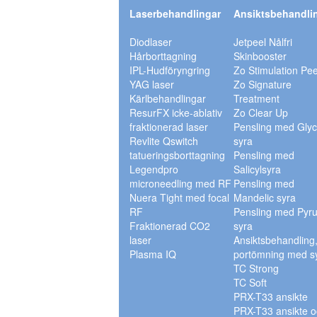
Laserbehandlingar
Ansiktsbehandli
Diodlaser
Jetpeel Nålfri
Hårborttagning
Skinbooster
IPL-Hudföryngring
Zo Stimulation Pee
YAG laser
Zo Signature
Kärlbehandlingar
Treatment
ResurFX icke-ablativ
Zo Clear Up
fraktionerad laser
Pensling med Glyc
Revlite Qswitch
syra
tatueringsborttagning
Pensling med
Legendpro
Salicylsyra
microneedling med RF
Pensling med
Nuera Tight med focal
Mandelic syra
RF
Pensling med Pyru
Fraktionerad CO2
syra
laser
Ansiktsbehandling
Plasma IQ
portömning med s
TC Strong
TC Soft
PRX-T33 ansikte
PRX-T33 ansikte o