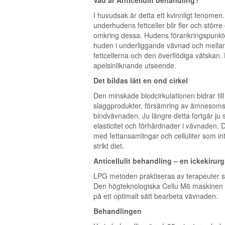
Vad är Anticellulit behandling?
I huvudsak är detta ett kvinnligt fenomen.
underhudens fettceller blir fler och störr
omkring dessa. Hudens förankringspunkter
huden i underliggande vävnad och mellan
fettcellerna och den överflödiga vätskan.
apelsinliknande utseende.
Det bildas lätt en ond cirkel
Den minskade blodcirkulationen bidrar ti
slaggprodukter, försämring av ämnesomsä
bindvävnaden. Ju längre detta fortgår ju 
elasticitet och förhårdnader i vävnaden. D
med fettansamlingar och celluliter som int
strikt diet.
Anticellulit behandling – en ickekirurg
LPG metoden praktiseras av terapeuter s
Den högteknologiska Cellu M6 maskinen gö
på ett optimalt sätt bearbeta vävnaden.
Behandlingen